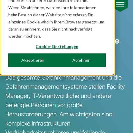
finden Sie in unserer Datenschutzrichtlinie.
Wenn Sie ablehnen, werden Ihre Informationen
beim Besuch dieser Website nicht erfasst. Ein
einzelnes Cookie wird in Ihrem Browser gesetzt, um
daran zu erinnern, dass Sie nicht nachverfolgt
werden möchten.
Was müssen Verantwortliche
Cookie-Einstellungen
beim Gefahren­management
beachten?
Akzeptieren
Ablehnen
Das gesamte Gefahren­management und die
Gefahren­managementsysteme stellen Facility
Manager, IT-Verantwortliche und andere
beteiligte Personen vor große
Herausforderungen. Am wichtigsten sind
komplexe Infrastrukturen,