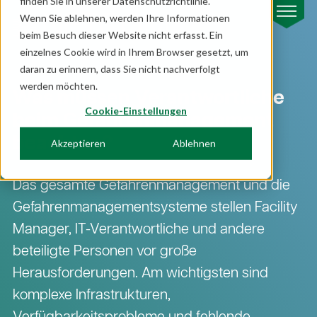
finden Sie in unserer Datenschutzrichtlinie.
Wenn Sie ablehnen, werden Ihre Informationen
beim Besuch dieser Website nicht erfasst. Ein
einzelnes Cookie wird in Ihrem Browser gesetzt, um
daran zu erinnern, dass Sie nicht nachverfolgt
werden möchten.
Was müssen Verantwortliche
Cookie-Einstellungen
beim Gefahren­management
beachten?
Akzeptieren
Ablehnen
Das gesamte Gefahren­management und die
Gefahren­managementsysteme stellen Facility
Manager, IT-Verantwortliche und andere
beteiligte Personen vor große
Herausforderungen. Am wichtigsten sind
komplexe Infrastrukturen,